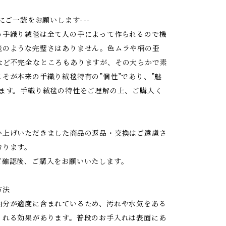
前にご一読をお願いします---
う手織り絨毯は全て人の手によって作られるので機
毯のような完璧さはありません。色ムラや柄の歪
など不完全なところもありますが、その大らかで素
そが本来の手織り絨毯特有の”個性”であり、”魅
ります。手織り絨毯の特性をご理解の上、ご購入く
。
い上げいただきました商品の返品・交換はご遠慮さ
おります。
ご確認後、ご購入をお願いいたします。
方法
油分が適度に含まれているため、汚れや水気をある
くれる効果があります。普段のお手入れは表面にあ