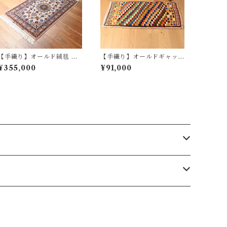
【手織り】オールド絨毯 イ
【手織り】オールドギャッ
スファハン No.0084
ベ No.1004
¥355,000
¥91,000