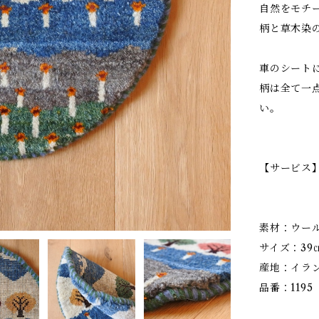
自然をモチ
柄と草木染
車のシート
柄は全て一
い。
【サービス
素材：ウール
サイズ：39㎝
産地：イラ
品番：1195