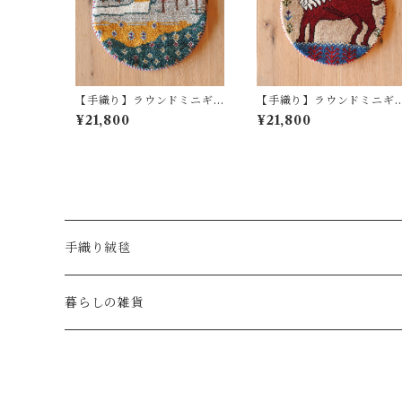
【手織り】ラウンドミニギ
【手織り】ラウンドミニギ
ャッベ No.1190
ャッベ No.1192
¥21,800
¥21,800
手織り絨毯
ヴィンテージ絨毯
暮らしの雑貨
玄関サイズ
ギャッベ
御朱印帳