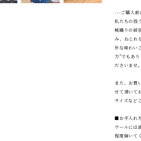
---ご購入
私たちの扱
械織りの絨
み、ねじれ
朴な味わいこ
力”でもあ
ださいませ
また、お買
せて頂いて
サイズなど
■お手入れ
ウールには
程度弾いて