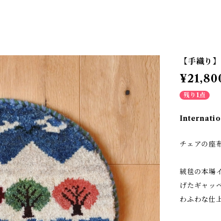
【手織り】
¥21,80
残り1点
Internatio
チェアの座
絨毯の本場
げたギャッ
わふわな仕